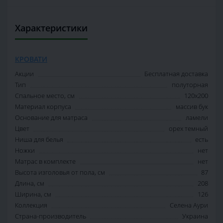
Характеристики
КРОВАТИ
Акции
Бесплатная доставка
Тип
полуторная
Спальное место, см
120х200
Материал корпуса
массив бук
Основание для матраса
ламели
Цвет
орех темный
Ниша для белья
есть
Ножки
нет
Матрас в комплекте
нет
Высота изголовья от пола, см
87
Длина, см
208
Ширина, см
126
Коллекция
Селена Аури
Страна-производитель
Украина