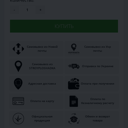
Количество:
-
+
КУПИТЬ
Самовывоз из Новой
Самовывоз из Укр
почты
почты
Самовывоз из
Отправка по Украине
STROYPLOSHADKA
Адресная доставка
Оплата при получении
Оплата по
Оплата на карту
безналичному расчету
Официальная
Обмен и возврат
продукция
товара