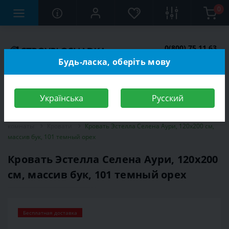
0
0(800) 75 11 63
Заказать звонок
Будь-ласка, оберіть мову
Українська
Русский
Строительный магазин
Мебель
Мебель для спальной
комнаты
Кровати
Кровать Эстелла Селена Аури, 120х200 см,
массив бук, 101 темный орех
Кровать Эстелла Селена Аури, 120х200
см, массив бук, 101 темный орех
Бесплатная доставка