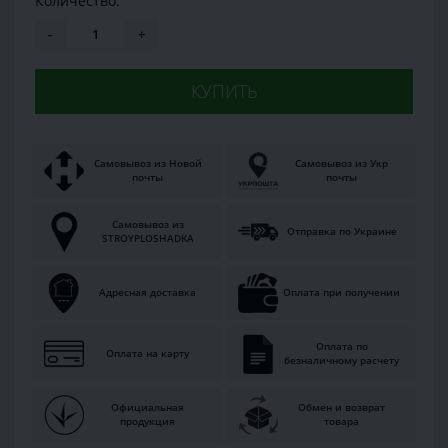
Количество:
-
+
КУПИТЬ
Самовывоз из Новой
Самовывоз из Укр
почты
почты
Самовывоз из
Отправка по Украине
STROYPLOSHADKA
Адресная доставка
Оплата при получении
Оплата по
Оплата на карту
безналичному расчету
Официальная
Обмен и возврат
продукция
товара