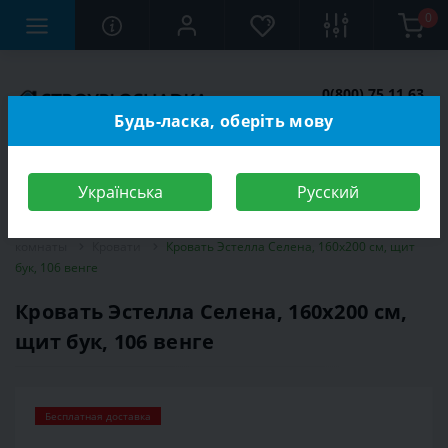
0
0(800) 75 11 63
Заказать звонок
Будь-ласка, оберіть мову
Українська
Русский
Строительный магазин
Мебель
Мебель для спальной
комнаты
Кровати
Кровать Эстелла Селена, 160х200 см, щит
бук, 106 венге
Кровать Эстелла Селена, 160х200 см,
щит бук, 106 венге
Бесплатная доставка