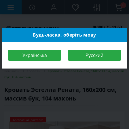
0
0(800) 75 11 63
Заказать звонок
Будь-ласка, оберіть мову
Українська
Русский
Строительный магазин
Мебель
Мебель для спальной
комнаты
Кровати
Кровать Эстелла Рената, 160х200 см, массив
бук, 104 махонь
Кровать Эстелла Рената, 160х200 см,
массив бук, 104 махонь
Бесплатная доставка