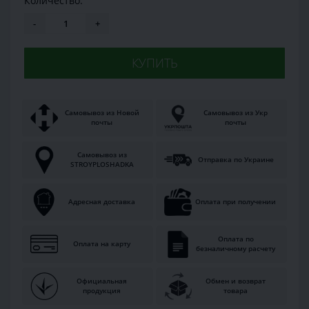
Количество:
-
+
КУПИТЬ
Самовывоз из Новой
Самовывоз из Укр
почты
почты
Самовывоз из
Отправка по Украине
STROYPLOSHADKA
Адресная доставка
Оплата при получении
Оплата по
Оплата на карту
безналичному расчету
Официальная
Обмен и возврат
продукция
товара