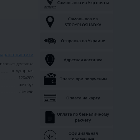
Самовывоз из Укр почты
Самовывоз из
STROYPLOSHADKA
Отправка по Украине
характеристики
Адресная доставка
платная доставка
полуторная
120х200
Оплата при получении
щит бук
ламели
Оплата на карту
Оплата по безналичному
расчету
Официальная
продукция