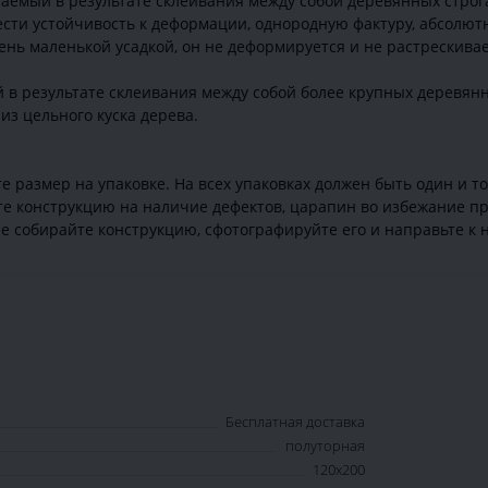
аемый в результате склеивания между собой деревянных строга
ти устойчивость к деформации, однородную фактуру, абсолютн
ень маленькой усадкой, он не деформируется и не растрескивае
 в результате склеивания между собой более крупных деревян
из цельного куска дерева.
 размер на упаковке. На всех упаковках должен быть один и т
те конструкцию на наличие дефектов, царапин во избежание пр
е собирайте конструкцию, сфотографируйте его и направьте к н
Бесплатная доставка
полуторная
120х200