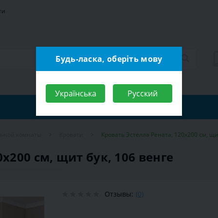
ти
Будь-ласка, оберіть мову
Українська
Русский
льной комнаты
Кровати
Кровать Эстелла Рената, 120х200 см, щи
х200 см, щит бук, 106 венге
Отзывы:
(0)