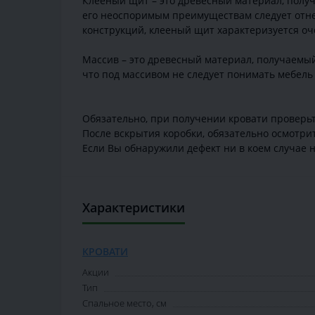
Клееный щит – это древесный материал, получ
его неоспоримым преимуществам следует отнес
конструкций, клееный щит характеризуется оч
Массив – это древесный материал, получаемый
что под массивом не следует понимать мебель 
Обязательно, при получении кровати проверьте
После вскрытия коробки, обязательно осмотри
Если Вы обнаружили дефект ни в коем случае н
Характеристики
КРОВАТИ
Акции
Тип
Спальное место, см