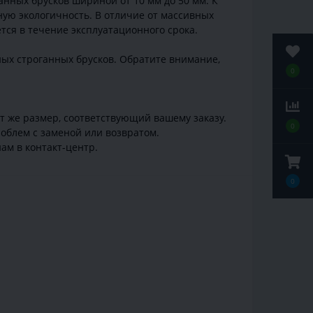
нных брусков шириной от 10 мм до 50 мм. К
ую экологичность. В отличие от массивных
тся в течение эксплуатационного срока.
ных строганных брусков. Обратите внимание,
0
от же размер, соответствующий вашему заказу.
0
облем с заменой или возвратом.
ам в контакт-центр.
0