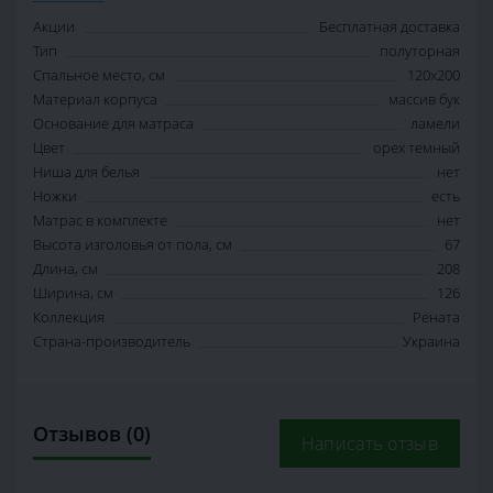
Акции
Бесплатная доставка
Тип
полуторная
Спальное место, см
120х200
Материал корпуса
массив бук
Основание для матраса
ламели
Цвет
орех темный
Ниша для белья
нет
Ножки
есть
Матрас в комплекте
нет
Высота изголовья от пола, см
67
Длина, см
208
Ширина, см
126
Коллекция
Рената
Страна-производитель
Украина
Отзывов (0)
Написать отзыв