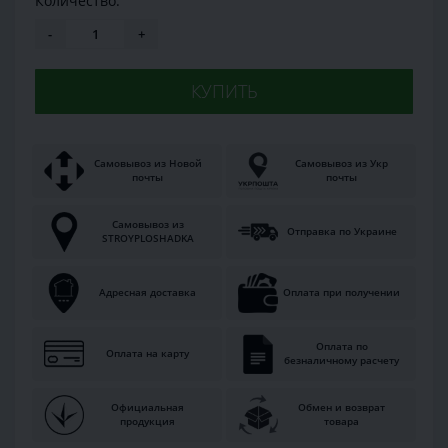
Количество:
-
+
КУПИТЬ
Самовывоз из Новой
Самовывоз из Укр
почты
почты
Самовывоз из
Отправка по Украине
STROYPLOSHADKA
Адресная доставка
Оплата при получении
Оплата по
Оплата на карту
безналичному расчету
Официальная
Обмен и возврат
продукция
товара