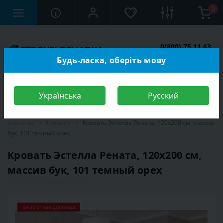
0
0(800) 75 11 63
Заказать звонок
Будь-ласка, оберіть мову
Українська
Русский
Строительный магазин
Мебель
Мебель для спальной
комнаты
Кровати
Кровать Эстелла Рената, 120х200 см, массив
бук, 101 темный орех
Кровать Эстелла Рената, 120х200 см,
массив бук, 101 темный орех
Бесплатная доставка