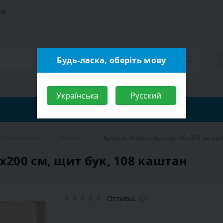
ти
Будь-ласка, оберіть мову
Українська
Русский
льной комнаты
Кровати
Кровать Эстелла Диана, 140х200 см, щит
х200 см, щит бук, 108 каштан
Отзывы:
(0)