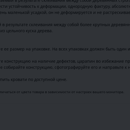
аемый в результате склеивания между собой деревянных строга
ти устойчивость к деформации, однородную фактуру, абсолютн
ень маленькой усадкой, он не деформируется и не растрескивае
 в результате склеивания между собой более крупных деревян
из цельного куска дерева.
е ее размер на упаковке. На всех упаковках должен быть один 
те конструкцию на наличие дефектов, царапин во избежание пр
е собирайте конструкцию, сфотографируйте его и направьте к н
пить кровати по доступной цене.
ичаться от цвета товара в зависимости от настроек вашего монитора.