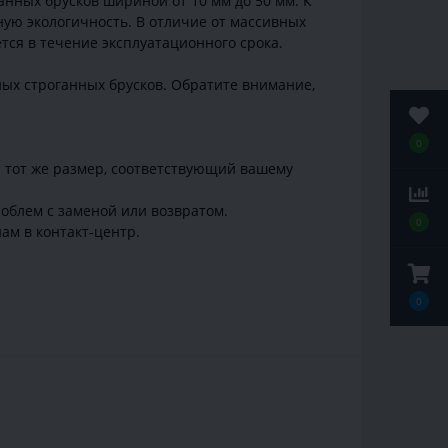
нных брусков шириной от 10 мм до 50 мм. К
ую экологичность. В отличие от массивных
тся в течение эксплуатационного срока.
ных строганных брусков. Обратите внимание,
0
и тот же размер, соответствующий вашему
облем с заменой или возвратом.
0
ам в контакт-центр.
0