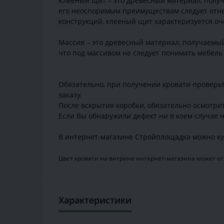
Клееный щит – это древесный материал, получ
его неоспоримым преимуществам следует отнес
конструкций, клееный щит характеризуется оч
Массив – это древесный материал, получаемый
что под массивом не следует понимать мебель 
Обязательно, при получении кровати проверьт
заказу.
После вскрытия коробки, обязательно осмотри
Если Вы обнаружили дефект ни в коем случае н
В интернет-магазине Стройплощадка можно ку
Цвет кровати на витрине интернет-магазина может отл
Характеристики