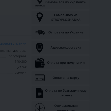
Самовывоз из Укр почты
Самовывоз из
STROYPLOSHADKA
Отправка по Украине
характеристики
Адресная доставка
платная доставка
полуторная
140х200
Оплата при получении
щит бук
ламели
Оплата на карту
Оплата по безналичному
расчету
Официальная
продукция