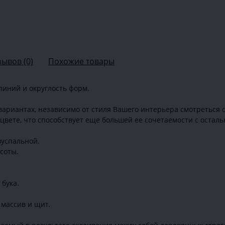
зывов (0)
Похожие товары
линий и округлость форм.
ариантах, независимо от стиля Вашего интерьера смотреться о
цвете, что способствует еще большей ее сочетаемости с остал
вуспальной.
соты.
 бука.
массив и щит.