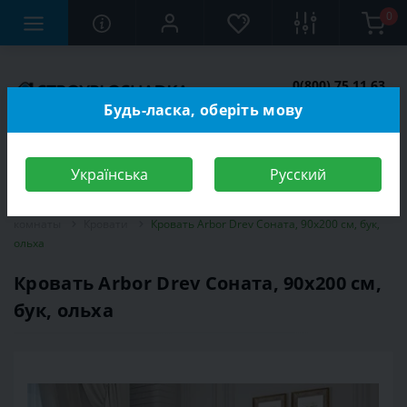
0
0(800) 75 11 63
Заказать звонок
Будь-ласка, оберіть мову
Українська
Русский
Строительный магазин
Мебель
Мебель для спальной
комнаты
Кровати
Кровать Arbor Drev Соната, 90х200 см, бук,
ольха
Кровать Arbor Drev Соната, 90х200 см,
бук, ольха