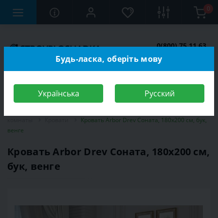
0
0(800) 75 11 63
Заказать звонок
Будь-ласка, оберіть мову
Українська
Русский
Строительный магазин
Мебель
Мебель для спальной
комнаты
Кровати
Кровать Arbor Drev Соната, 180х200 см, бук,
венге
Кровать Arbor Drev Соната, 180х200 см,
бук, венге