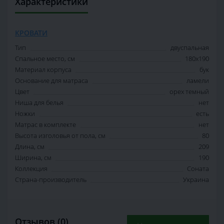
Характеристики
КРОВАТИ
Тип
двуспальная
Спальное место, см
180х190
Материал корпуса
бук
Основание для матраса
ламели
Цвет
орех темный
Ниша для белья
нет
Ножки
есть
Матрас в комплекте
нет
Высота изголовья от пола, см
80
Длина, см
209
Ширина, см
190
Коллекция
Соната
Страна-производитель
Украина
Отзывов (0)