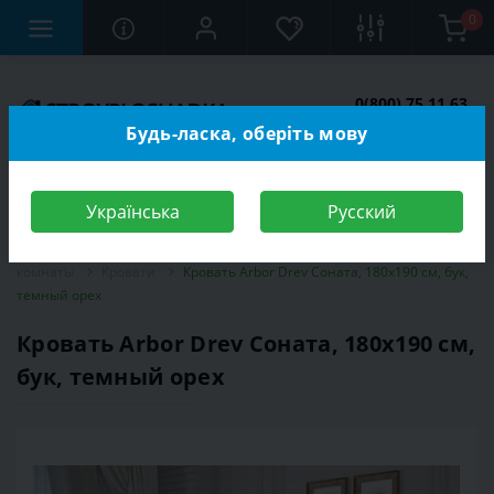
0
0(800) 75 11 63
Заказать звонок
Будь-ласка, оберіть мову
Українська
Русский
Строительный магазин
Мебель
Мебель для спальной
комнаты
Кровати
Кровать Arbor Drev Соната, 180х190 см, бук,
темный орех
Кровать Arbor Drev Соната, 180х190 см,
бук, темный орех