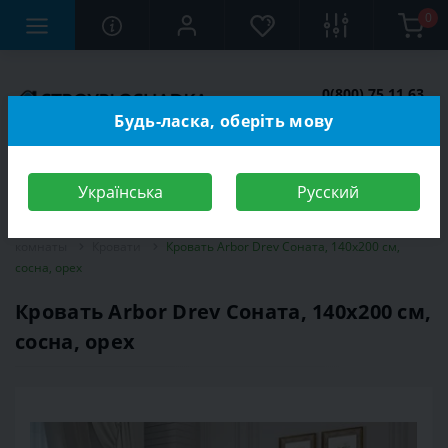
0
0(800) 75 11 63
Заказать звонок
Будь-ласка, оберіть мову
Українська
Русский
Строительный магазин
Мебель
Мебель для спальной
комнаты
Кровати
Кровать Arbor Drev Соната, 140х200 см,
сосна, орех
Кровать Arbor Drev Соната, 140х200 см,
сосна, орех