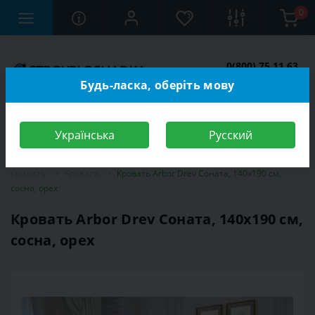
0
0(800) 75 11 63
Заказать звонок
Будь-ласка, оберіть мову
Українська
Русский
Строительный магазин
Мебель
Мебель для спальной
комнаты
Кровати
Кровать Arbor Drev Соната, 140х190 см,
сосна, орех
Кровать Arbor Drev Соната, 140х190 см,
сосна, орех