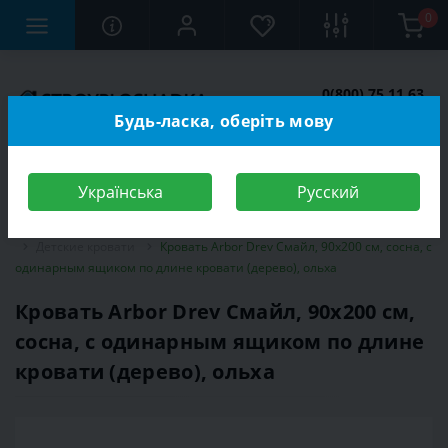
0
0(800) 75 11 63
Заказать звонок
Будь-ласка, оберіть мову
Українська
Русский
Строительный магазин
Мебель
Мебель для детской комнаты
Детские кровати
Кровать Arbor Drev Смайл, 90х200 см, сосна, с
одинарным ящиком по длине кровати (дерево), ольха
Кровать Arbor Drev Смайл, 90х200 см,
сосна, с одинарным ящиком по длине
кровати (дерево), ольха