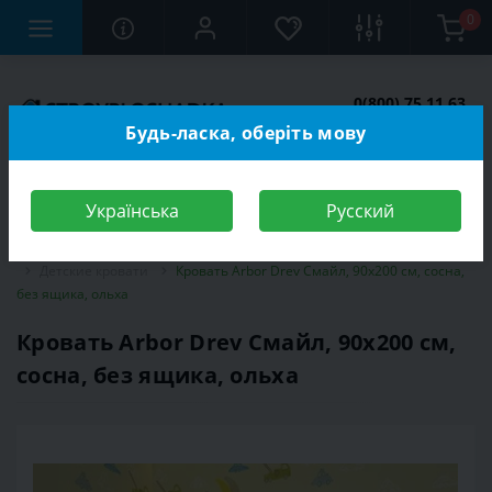
0
0(800) 75 11 63
Заказать звонок
Будь-ласка, оберіть мову
Українська
Русский
Строительный магазин
Мебель
Мебель для детской комнаты
Детские кровати
Кровать Arbor Drev Смайл, 90х200 см, сосна,
без ящика, ольха
Кровать Arbor Drev Смайл, 90х200 см,
сосна, без ящика, ольха