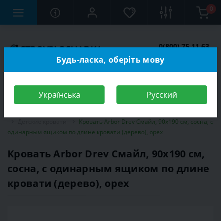
0
0(800) 75 11 63
Заказать звонок
Будь-ласка, оберіть мову
Українська
Русский
Строительный магазин
Мебель
Мебель для детской комнаты
Детские кровати
Кровать Arbor Drev Смайл, 90х190 см, сосна, с
одинарным ящиком по длине кровати (дерево), орех
Кровать Arbor Drev Смайл, 90х190 см,
сосна, с одинарным ящиком по длине
кровати (дерево), орех