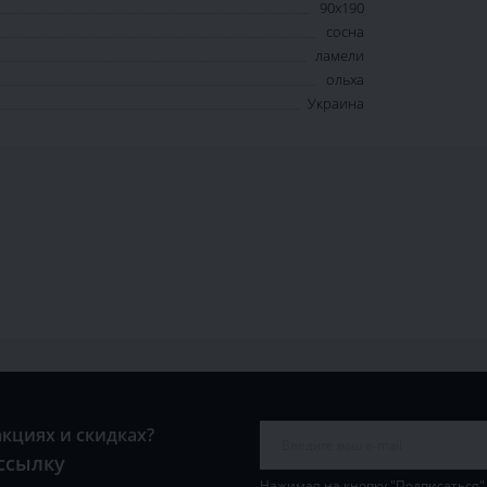
90x190
сосна
ламели
ольха
Украина
акциях и скидках?
ссылку
Нажимая на кнопку "Подписаться"