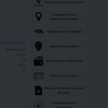
Самовывоз из Укр почты
Самовывоз из
STROYPLOSHADKA
Отправка по Украине
характеристики
Адресная доставка
двухъярусная
Смайл
98
Оплата при получении
198.5
170
Оплата на карту
Оплата по безналичному
расчету
Официальная
продукция