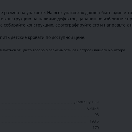
 размер на упаковке. На всех упаковках должен быть один и т
те конструкцию на наличие дефектов, царапин во избежание пр
е собирайте конструкцию, сфотографируйте его и направьте к н
ить детские кровати по доступной цене.
ичаться от цвета товара в зависимости от настроек вашего монитора.
двухъярусная
Смайл
98
198.5
170