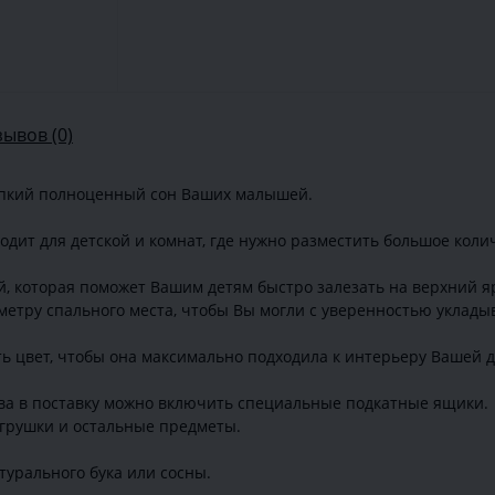
зывов (0)
пкий полноценный сон Ваших малышей.
дит для детской и комнат, где нужно разместить большое колич
, которая поможет Вашим детям быстро залезать на верхний яр
метру спального места, чтобы Вы могли с уверенностью укладыв
ть цвет, чтобы она максимально подходила к интерьеру Вашей д
ва в поставку можно включить специальные подкатные ящики.
игрушки и остальные предметы.
турального бука или сосны.