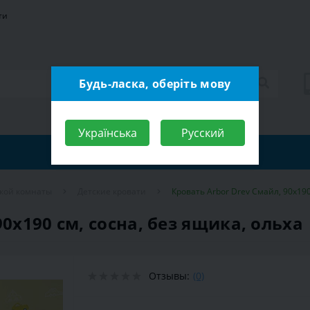
ти
Будь-ласка, оберіть мову
Українська
Русский
ской комнаты
Детские кровати
Кровать Arbor Drev Смайл, 90х190
0х190 см, сосна, без ящика, ольха
Отзывы:
(0)