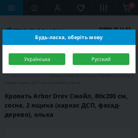
0
0(800) 75 11 63
Заказать звонок
Будь-ласка, оберіть мову
Українська
Русский
Строительный магазин
Мебель
Мебель для детской комнаты
Детские кровати
Кровать Arbor Drev Смайл, 80х200 см, сосна, 2
ящика (каркас ДСП, фасад-дерево), ольха
Кровать Arbor Drev Смайл, 80х200 см,
сосна, 2 ящика (каркас ДСП, фасад-
дерево), ольха