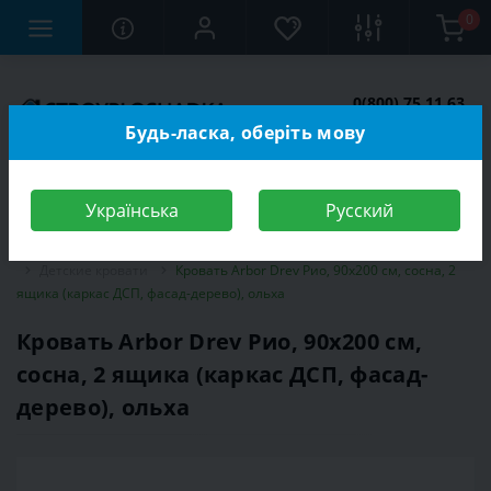
0
0(800) 75 11 63
Заказать звонок
Будь-ласка, оберіть мову
Українська
Русский
Строительный магазин
Мебель
Мебель для детской комнаты
Детские кровати
Кровать Arbor Drev Рио, 90х200 см, сосна, 2
ящика (каркас ДСП, фасад-дерево), ольха
Кровать Arbor Drev Рио, 90х200 см,
сосна, 2 ящика (каркас ДСП, фасад-
дерево), ольха