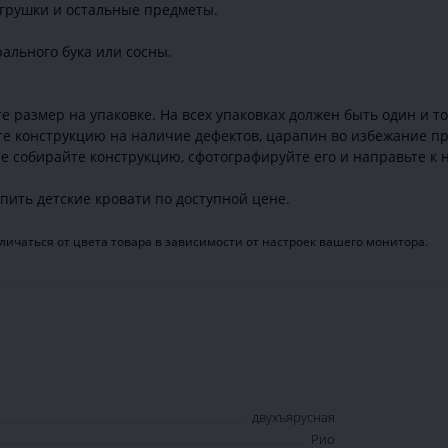
игрушки и остальные предметы.
ального бука или сосны.
 размер на упаковке. На всех упаковках должен быть один и т
те конструкцию на наличие дефектов, царапин во избежание пр
е собирайте конструкцию, сфотографируйте его и направьте к н
ить детские кровати по доступной цене.
ичаться от цвета товара в зависимости от настроек вашего монитора.
двухъярусная
Рио