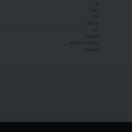
98
208.5
170
90x200
бук
ламели
яблоня локарно
Украина