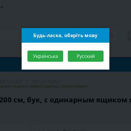
ти
Будь-ласка, оберіть мову
Українська
Русский
ской комнаты
Детские кровати
 ящиком по длине кровати (дерево), яблоня локарно
х200 см, бук, с одинарным ящиком 