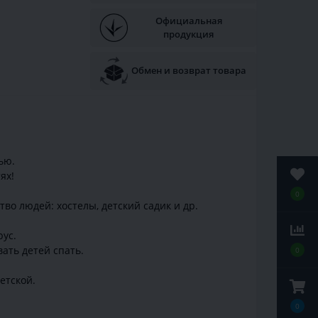
Официальная
продукция
Обмен и возврат товара
ью.
ях!
0
во людей: хостелы, детский садик и др.
ус.
ать детей спать.
0
етской.
0