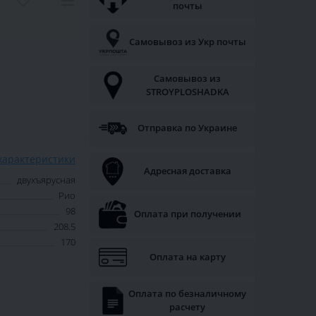
почты
Самовывоз из Укр почты
Самовывоз из
STROYPLOSHADKA
Отправка по Украине
характеристики
Адресная доставка
двухъярусная
Рио
98
Оплата при получении
208.5
170
Оплата на карту
Оплата по безналичному
расчету