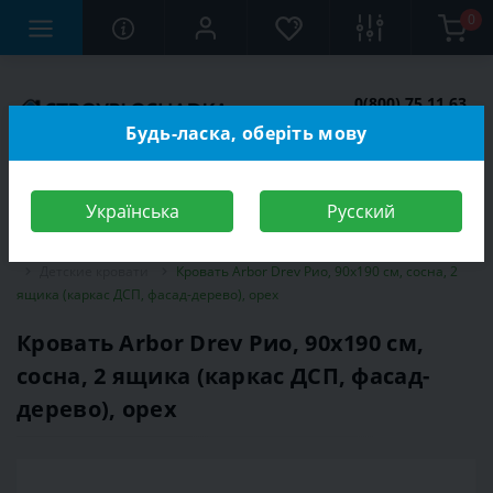
0
0(800) 75 11 63
Заказать звонок
Будь-ласка, оберіть мову
Українська
Русский
Строительный магазин
Мебель
Мебель для детской комнаты
Детские кровати
Кровать Arbor Drev Рио, 90х190 см, сосна, 2
ящика (каркас ДСП, фасад-дерево), орех
Кровать Arbor Drev Рио, 90х190 см,
сосна, 2 ящика (каркас ДСП, фасад-
дерево), орех