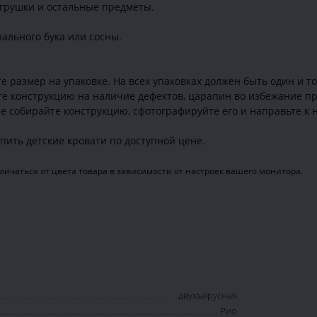
игрушки и остальные предметы.
ального бука или сосны.
 размер на упаковке. На всех упаковках должен быть один и т
те конструкцию на наличие дефектов, царапин во избежание пр
е собирайте конструкцию, сфотографируйте его и направьте к н
ить детские кровати по доступной цене.
ичаться от цвета товара в зависимости от настроек вашего монитора.
двухъярусная
Рио