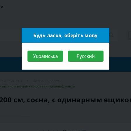
ти
Будь-ласка, оберіть мову
Українська
Русский
ской комнаты
Детские кровати
ым ящиком по длине кровати (дерево), ольха
х200 см, сосна, с одинарным ящик