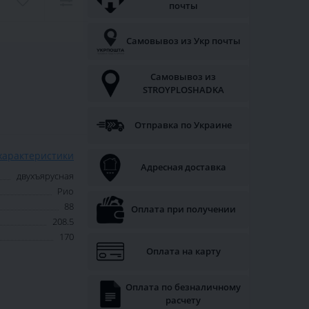
почты
Самовывоз из Укр почты
Самовывоз из
STROYPLOSHADKA
Отправка по Украине
характеристики
Адресная доставка
двухъярусная
Рио
88
Оплата при получении
208.5
170
Оплата на карту
Оплата по безналичному
расчету