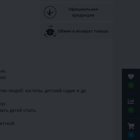
Официальная
продукция
Обмен и возврат товара
ью.
ях!
0
во людей: хостелы, детский садик и др.
ус.
ать детей спать.
0
етской.
0