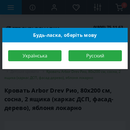
0
0(800) 75 11 63
Заказать звонок
Будь-ласка, оберіть мову
Українська
Русский
Строительный магазин
Мебель
Мебель для детской комнаты
Детские кровати
Кровать Arbor Drev Рио, 80х200 см, сосна, 2
ящика (каркас ДСП, фасад-дерево), яблоня локарно
Кровать Arbor Drev Рио, 80х200 см,
сосна, 2 ящика (каркас ДСП, фасад-
дерево), яблоня локарно