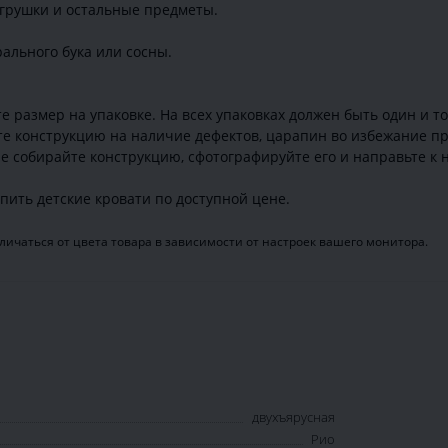
игрушки и остальные предметы.
ального бука или сосны.
 размер на упаковке. На всех упаковках должен быть один и т
те конструкцию на наличие дефектов, царапин во избежание пр
е собирайте конструкцию, сфотографируйте его и направьте к н
ить детские кровати по доступной цене.
ичаться от цвета товара в зависимости от настроек вашего монитора.
двухъярусная
Рио