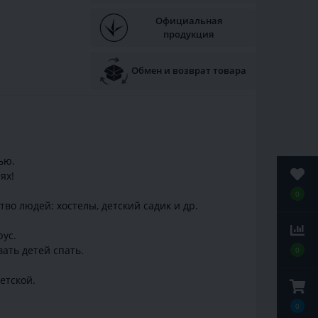
Официальная
продукция
Обмен и возврат товара
ью.
ях!
0
во людей: хостелы, детский садик и др.
ус.
ать детей спать.
0
етской.
0