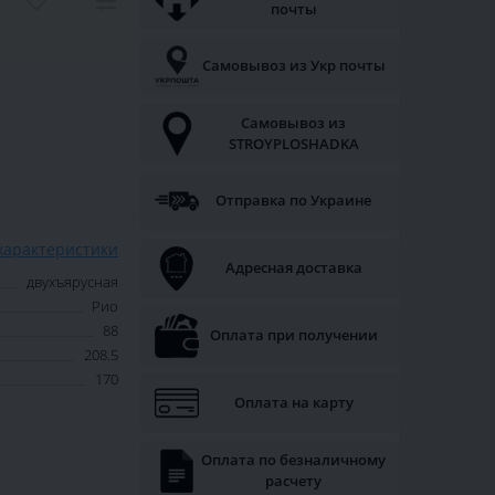
почты
Самовывоз из Укр почты
Самовывоз из
STROYPLOSHADKA
Отправка по Украине
характеристики
Адресная доставка
двухъярусная
Рио
88
Оплата при получении
208.5
170
Оплата на карту
Оплата по безналичному
расчету