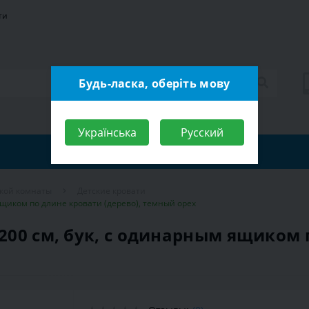
ти
Будь-ласка, оберіть мову
Українська
Русский
ской комнаты
Детские кровати
 ящиком по длине кровати (дерево), темный орех
х200 см, бук, с одинарным ящиком 