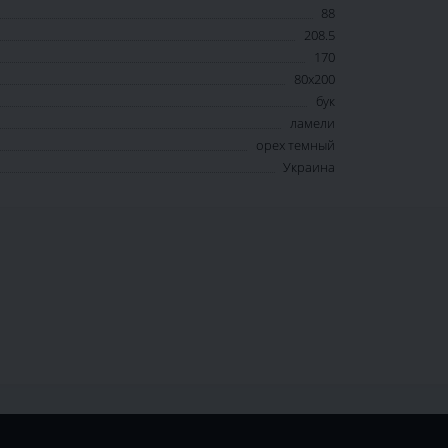
88
208.5
170
80x200
бук
ламели
орех темный
Украина