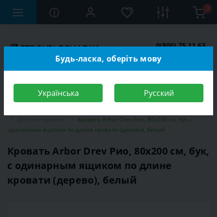
0
0(800) 75 11 63
Заказать звонок
Будь-ласка, оберіть мову
Українська
Русский
Строительный магазин
Мебель
Мебель для детской комнаты
Детские кровати
Кровать Arbor Drev Рио, 80х200 см, бук, с
одинарным ящиком по длине кровати (дерево), белый
Кровать Arbor Drev Рио, 80х200 см, бук,
с одинарным ящиком по длине
кровати (дерево), белый