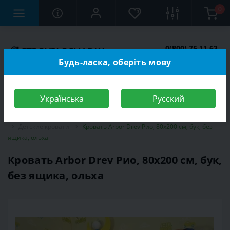
0
0(800) 75 11 63
Заказать звонок
Будь-ласка, оберіть мову
Українська
Русский
Строительный магазин
Мебель
Мебель для детской комнаты
Детские кровати
Кровать Arbor Drev Рио, 80х200 см, бук, без
ящика, ольха
Кровать Arbor Drev Рио, 80х200 см, бук,
без ящика, ольха