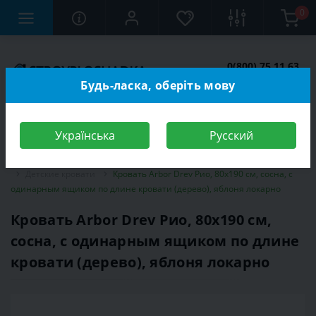
0
0(800) 75 11 63
Заказать звонок
Будь-ласка, оберіть мову
Українська
Русский
Строительный магазин
Мебель
Мебель для детской комнаты
Детские кровати
Кровать Arbor Drev Рио, 80х190 см, сосна, с
одинарным ящиком по длине кровати (дерево), яблоня локарно
Кровать Arbor Drev Рио, 80х190 см,
сосна, с одинарным ящиком по длине
кровати (дерево), яблоня локарно