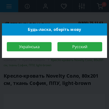
0
0(800) 75 11 63
Заказать звонок
Будь-ласка, оберіть мову
Українська
Русский
Строительный магазин
Мебель
Мебель для спальной
комнаты
Кресла-кровати
Кресло-кровать Novelty Соло, 80х201
см, ткань София, ППУ, light-brown
Кресло-кровать Novelty Соло, 80х201
см, ткань София, ППУ, light-brown