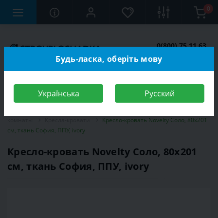
0
0(800) 75 11 63
Заказать звонок
Будь-ласка, оберіть мову
Українська
Русский
Строительный магазин
Мебель
Мебель для спальной
комнаты
Кресла-кровати
Кресло-кровать Novelty Соло, 80х201
см, ткань София, ППУ, ivory
Кресло-кровать Novelty Соло, 80х201
см, ткань София, ППУ, ivory