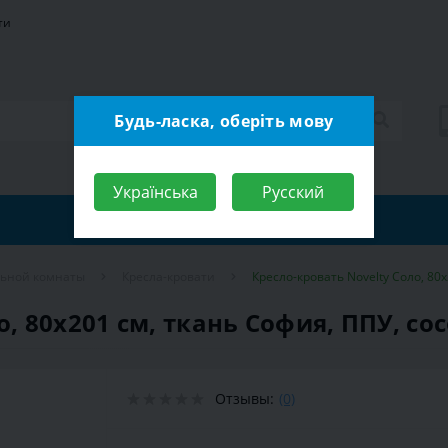
ти
Будь-ласка, оберіть мову
Українська
Русский
льной комнаты
Кресла-кровати
Кресло-кровать Novelty Соло, 80х
, 80х201 см, ткань София, ППУ, co
Отзывы:
(0)