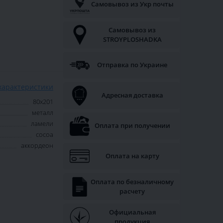
Самовывоз из Укр почты
Самовывоз из
STROYPLOSHADKA
Отправка по Украине
характеристики
Адресная доставка
80х201
металл
ламели
Оплата при получении
cocoa
аккордеон
Оплата на карту
Оплата по безналичному
расчету
Официальная
продукция