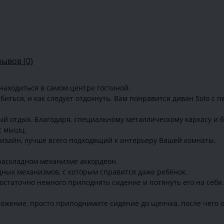
зывов (0)
находиться в самом центре гостиной.
ться, и как следует отдохнуть. Вам понравится диван Solo с п
й отдых. Благодаря, специальному металлическому каркасу и 
с мышц.
дизайн, лучше всего подходящий к интерьеру Вашей комнаты.
раскладном механизме аккордеон.
дных механизмов, с которым справится даже ребёнок.
остаточно немного приподнять сидение и потянуть его на себя
ложение, просто приподнимите сидение до щелчка, после чего о