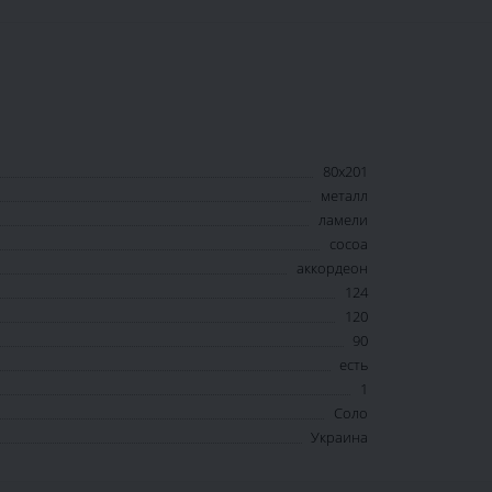
80х201
металл
ламели
cocoa
аккордеон
124
120
90
есть
1
Соло
Украина