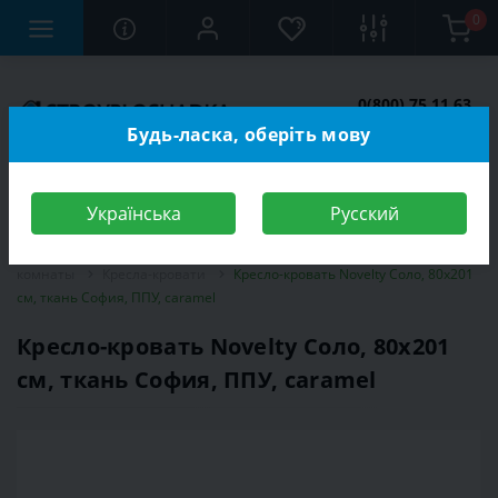
0
0(800) 75 11 63
Заказать звонок
Будь-ласка, оберіть мову
Українська
Русский
Строительный магазин
Мебель
Мебель для спальной
комнаты
Кресла-кровати
Кресло-кровать Novelty Соло, 80х201
см, ткань София, ППУ, caramel
Кресло-кровать Novelty Соло, 80х201
см, ткань София, ППУ, caramel