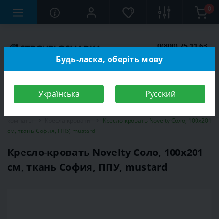
0
0(800) 75 11 63
Заказать звонок
Будь-ласка, оберіть мову
Українська
Русский
Строительный магазин
Мебель
Мебель для спальной
комнаты
Кресла-кровати
Кресло-кровать Novelty Соло, 100х201
см, ткань София, ППУ, mustard
Кресло-кровать Novelty Соло, 100х201
см, ткань София, ППУ, mustard