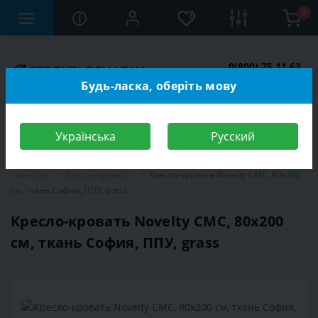
0
0(800) 75 11 63
Заказать звонок
Будь-ласка, оберіть мову
Українська
Русский
Строительный магазин
Мебель
Мебель для спальной
комнаты
Кресла-кровати
Кресло-кровать Novelty СМС, 80х200
см, ткань София, ППУ, grass
Кресло-кровать Novelty СМС, 80х200
см, ткань София, ППУ, grass