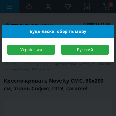
0
0(800) 75 11 63
Заказать звонок
Будь-ласка, оберіть мову
Українська
Русский
Строительный магазин
Мебель
Мебель для спальной
комнаты
Кресла-кровати
Кресло-кровать Novelty СМС, 80х200
см, ткань София, ППУ, caramel
Кресло-кровать Novelty СМС, 80х200
см, ткань София, ППУ, caramel