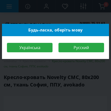
0
0(800) 75 11 63
Заказать звонок
Будь-ласка, оберіть мову
Українська
Русский
Строительный магазин
Мебель
Мебель для спальной
комнаты
Кресла-кровати
Кресло-кровать Novelty СМС, 80х200
см, ткань София, ППУ, avokado
Кресло-кровать Novelty СМС, 80х200
см, ткань София, ППУ, avokado