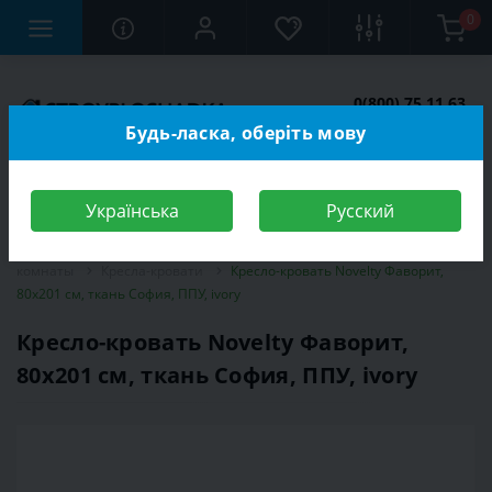
0
0(800) 75 11 63
Заказать звонок
Будь-ласка, оберіть мову
Українська
Русский
Строительный магазин
Мебель
Мебель для спальной
комнаты
Кресла-кровати
Кресло-кровать Novelty Фаворит,
80х201 см, ткань София, ППУ, ivory
Кресло-кровать Novelty Фаворит,
80х201 см, ткань София, ППУ, ivory