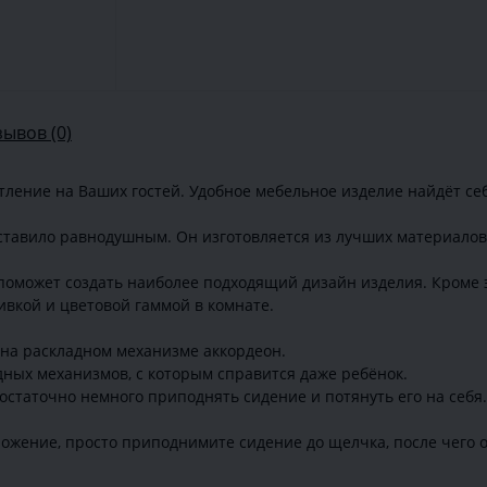
зывов (0)
ление на Ваших гостей. Удобное мебельное изделие найдёт себ
ставило равнодушным. Он изготовляется из лучших материалов,
оможет создать наиболее подходящий дизайн изделия. Кроме э
ивкой и цветовой гаммой в комнате.
на раскладном механизме аккордеон.
дных механизмов, с которым справится даже ребёнок.
остаточно немного приподнять сидение и потянуть его на себя
ложение, просто приподнимите сидение до щелчка, после чего о