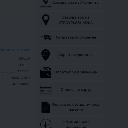
Самовывоз из Укр почты
Самовывоз из
STROYPLOSHADKA
Отправка по Украине
характеристики
Адресная доставка
80х201
металл
ламели
Оплата при получении
cappuccino
аккордеон
Оплата на карту
Оплата по безналичному
расчету
Официальная
продукция