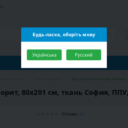
ти
Будь-ласка, оберіть мову
Українська
Русский
льной комнаты
Кресла-кровати
Кресло-кровать Novelty Фаворит,
орит, 80х201 см, ткань София, ППУ,
Отзывы:
(0)