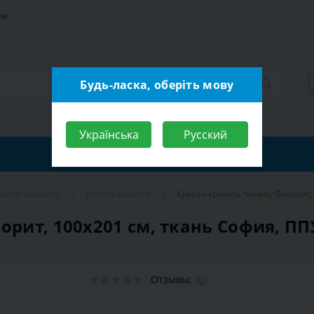
ти
Будь-ласка, оберіть мову
Українська
Русский
льной комнаты
Кресла-кровати
Кресло-кровать Novelty Фаворит, 
орит, 100х201 см, ткань София, ППУ
Отзывы:
(0)