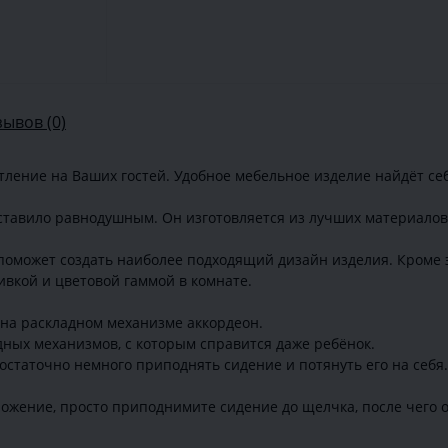
зывов (0)
ление на Ваших гостей. Удобное мебельное изделие найдёт себ
ставило равнодушным. Он изготовляется из лучших материалов,
оможет создать наиболее подходящий дизайн изделия. Кроме э
ивкой и цветовой гаммой в комнате.
на раскладном механизме аккордеон.
дных механизмов, с которым справится даже ребёнок.
остаточно немного приподнять сидение и потянуть его на себя
ложение, просто приподнимите сидение до щелчка, после чего о