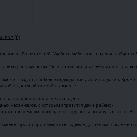
зывов (0)
ление на Ваших гостей. Удобное мебельное изделие найдёт себ
ставило равнодушным. Он изготовляется из лучших материалов,
оможет создать наиболее подходящий дизайн изделия. Кроме э
ивкой и цветовой гаммой в комнате.
на раскладном механизме аккордеон.
дных механизмов, с которым справится даже ребёнок.
остаточно немного приподнять сидение и потянуть его на себя
ложение, просто приподнимите сидение до щелчка, после чего о