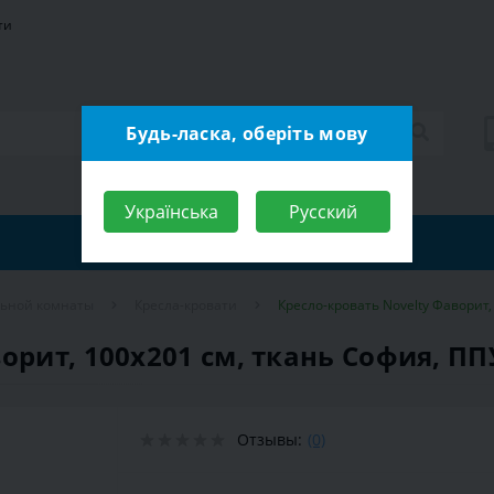
ти
Будь-ласка, оберіть мову
Українська
Русский
льной комнаты
Кресла-кровати
Кресло-кровать Novelty Фаворит,
орит, 100х201 см, ткань София, ПП
Отзывы:
(0)