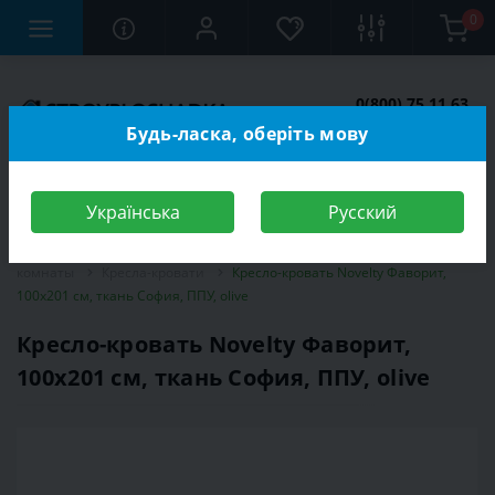
0
0(800) 75 11 63
Заказать звонок
Будь-ласка, оберіть мову
Українська
Русский
Строительный магазин
Мебель
Мебель для спальной
комнаты
Кресла-кровати
Кресло-кровать Novelty Фаворит,
100х201 см, ткань София, ППУ, olive
Кресло-кровать Novelty Фаворит,
100х201 см, ткань София, ППУ, olive