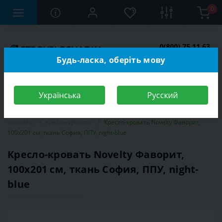
0
0(800) 75 11 63
Заказать звонок
Будь-ласка, оберіть мову
Українська
Русский
Строительный магазин
Мебель
Мебель для спальной
комнаты
Кресла-кровати
Кресло-кровать Novelty Фаворит,
100х201 см, ткань София, ППУ, night-blue
Кресло-кровать Novelty Фаворит,
100х201 см, ткань София, ППУ, night-
blue