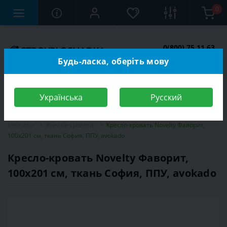
0
0(800) 75 11 63
Заказать звонок
Будь-ласка, оберіть мову
Українська
Русский
Строительный магазин
Мебель
Мебель для спальной
комнаты
Кресла-кровати
Кресло-кровать Novelty Фаворит,
100х201 см, ткань София, ППУ, avokado
Кресло-кровать Novelty Фаворит,
100х201 см, ткань София, ППУ, avokado