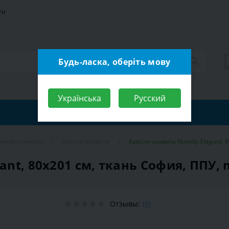
ти
Будь-ласка, оберіть мову
Українська
Русский
льной комнаты
Кресла-кровати
Кресло-кровать Novelty Elegant, 
ant, 80х201 см, ткань София, ППУ,
Отзывы:
(0)