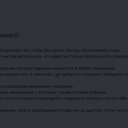
зывов (0)
ий крепкий сон, чтобы Вы смогли быстро восстановить силы.
 чистых материалов, что дарит не только безопасность спящему
 изделие, которое идеально впишется в любое помещение.
о разместить в комнатах, где требуется экономия свободного 
на раскладном механизме аккордеон.
дных механизмов, с которым справится даже ребёнок.
остаточно немного приподнять сидение и потянуть его на себя
ложение, просто приподнимите сидение до щелчка, после чего о