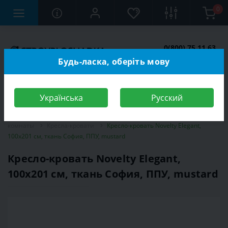
0
0(800) 75 11 63
Заказать звонок
Будь-ласка, оберіть мову
Українська
Русский
Строительный магазин
Мебель
Мебель для спальной
комнаты
Кресла-кровати
Кресло-кровать Novelty Elegant,
100х201 см, ткань София, ППУ, mustard
Кресло-кровать Novelty Elegant,
100х201 см, ткань София, ППУ, mustard