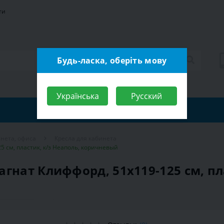
ти
Будь-ласка, оберіть мову
Українська
Русский
нета, офиса
Кресла для кабинета
5 см, пластик, к/з Неаполь, коричневый
гнат Клиффорд, 51х119-125 см, пл