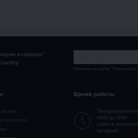
акциях и скидках?
ссылку
Нажимая на кнопку "Подписаться"
и
Время работы
с акцией
Понедельник-пятн
09:00 до 18:00
по суперцене
Суббота, воскресен
ажа
выходной
дешевле