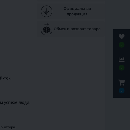
Официальная
продукция
Обмен и возврат товара
0
0
й-тек.
0
м успехе люди.
монитора.