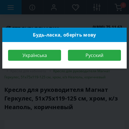
0
0(800) 75 11 63
Заказать звонок
Будь-ласка, оберіть мову
Українська
Русский
Строительный магазин
Мебель
Мебель для кабинета, офиса
Кресла для кабинета
Кресло для руководителя Магнат
Геркулес, 51х75х119-125 см, хром, к/з Неаполь, коричневый
Кресло для руководителя Магнат
Геркулес, 51х75х119-125 см, хром, к/з
Неаполь, коричневый