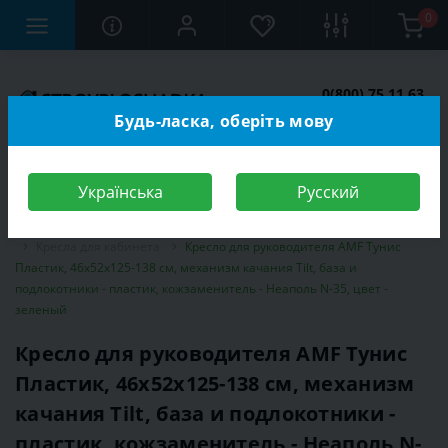
0
0(800) 75 11 63
Заказать звонок
Будь-ласка, оберіть мову
Українська
Русский
Строительный магазин
Мебель
Мебель для кабинета, офиса
Кресла для кабинета
Кресло для руководителя AMF Тунис
Пластик, 46х52х125-138 см, механизм качания Tilt, база и
подлокотники - пластик, кожзаменитель - Неаполь N-35, цвет -
зеленый
Кресло для руководителя AMF Тунис
Пластик, 46х52х125-138 см, механизм
качания Tilt, база и подлокотники -
пластик, кожзаменитель - Неаполь N-