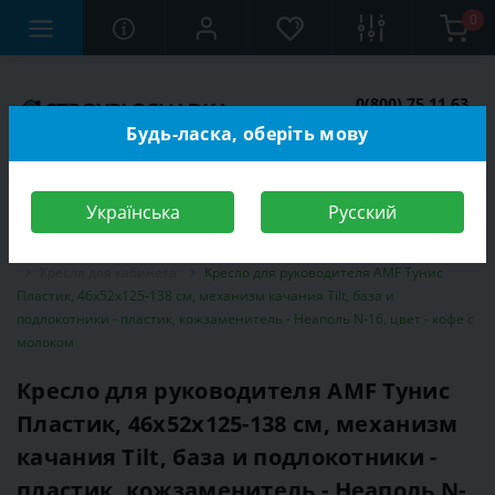
0
0(800) 75 11 63
Заказать звонок
Будь-ласка, оберіть мову
Українська
Русский
Строительный магазин
Мебель
Мебель для кабинета, офиса
Кресла для кабинета
Кресло для руководителя AMF Тунис
Пластик, 46х52х125-138 см, механизм качания Tilt, база и
подлокотники - пластик, кожзаменитель - Неаполь N-16, цвет - кофе с
молоком
Кресло для руководителя AMF Тунис
Пластик, 46х52х125-138 см, механизм
качания Tilt, база и подлокотники -
пластик, кожзаменитель - Неаполь N-