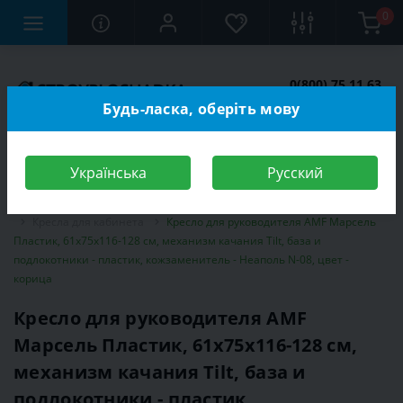
0
0(800) 75 11 63
Заказать звонок
Будь-ласка, оберіть мову
Українська
Русский
Строительный магазин
Мебель
Мебель для кабинета, офиса
Кресла для кабинета
Кресло для руководителя AMF Марсель
Пластик, 61х75х116-128 см, механизм качания Tilt, база и
подлокотники - пластик, кожзаменитель - Неаполь N-08, цвет -
корица
Кресло для руководителя AMF
Марсель Пластик, 61х75х116-128 см,
механизм качания Tilt, база и
подлокотники - пластик,