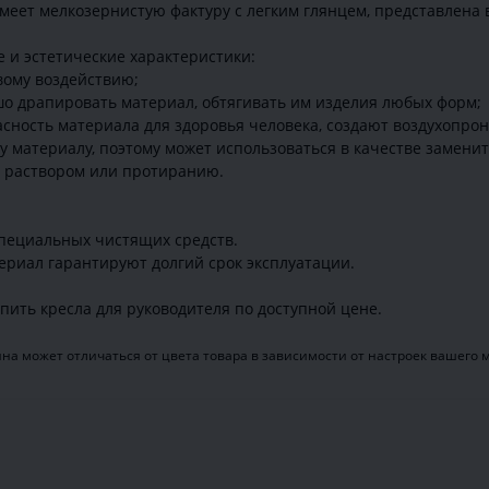
меет мелкозернистую фактуру с легким глянцем, представлена 
 и эстетические характеристики:
вому воздействию;
ошо драпировать материал, обтягивать им изделия любых форм;
асность материала для здоровья человека, создают воздухопро
у материалу, поэтому может использоваться в качестве замени
 раствором или протиранию.
пециальных чистящих средств.
риал гарантируют долгий срок эксплуатации.
ить кресла для руководителя по доступной цене.
на может отличаться от цвета товара в зависимости от настроек вашего 