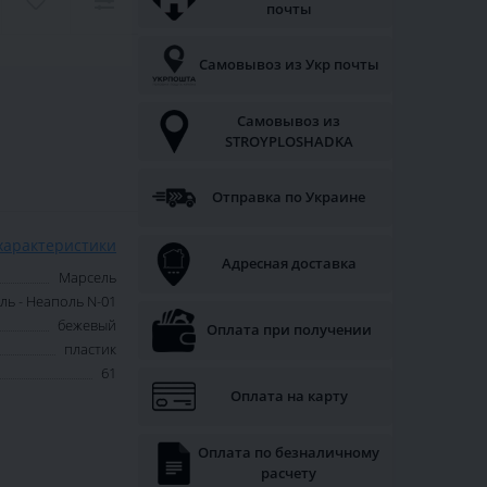
почты
Самовывоз из Укр почты
Самовывоз из
STROYPLOSHADKA
Отправка по Украине
характеристики
Адресная доставка
Марсель
ь - Неаполь N-01
бежевый
Оплата при получении
пластик
61
Оплата на карту
Оплата по безналичному
расчету