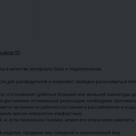
зывов (0)
а в качестве материала базы и подлокотников.
есла для руководителей и позволяет свободно раскачиваться вп
ся, что позволяет добиться большей или меньшей амплитуды д
для достижения оптимальной релаксации, необходимо приложит
евести организм из рабочего состояния в расслабленное и отд
вание кресла невероятно комфортным.
й, и, если произошла поломка, можно его оперативно заменить.
в изделии, придавая ему солидный и оригинальный вид.