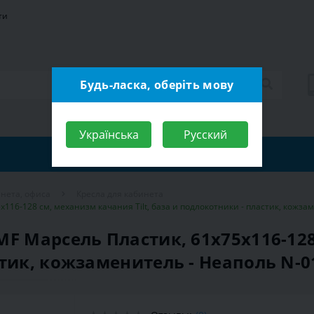
ти
Будь-ласка, оберіть мову
Українська
Русский
нета, офиса
Кресла для кабинета
116-128 см, механизм качания Tilt, база и подлокотники - пластик, кожза
F Марсель Пластик, 61х75х116-128
тик, кожзаменитель - Неаполь N-0