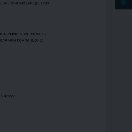
в различных расцветках.
0
ницаемую поверхность;
теля или компаньона;
монитора.