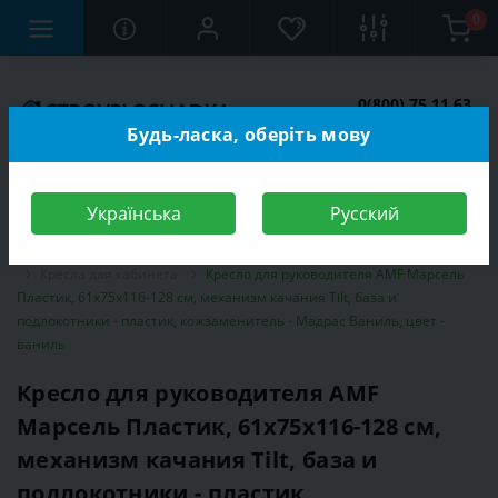
0
0(800) 75 11 63
Заказать звонок
Будь-ласка, оберіть мову
Українська
Русский
Строительный магазин
Мебель
Мебель для кабинета, офиса
Кресла для кабинета
Кресло для руководителя AMF Марсель
Пластик, 61х75х116-128 см, механизм качания Tilt, база и
подлокотники - пластик, кожзаменитель - Мадрас Ваниль, цвет -
ваниль
Кресло для руководителя AMF
Марсель Пластик, 61х75х116-128 см,
механизм качания Tilt, база и
подлокотники - пластик,