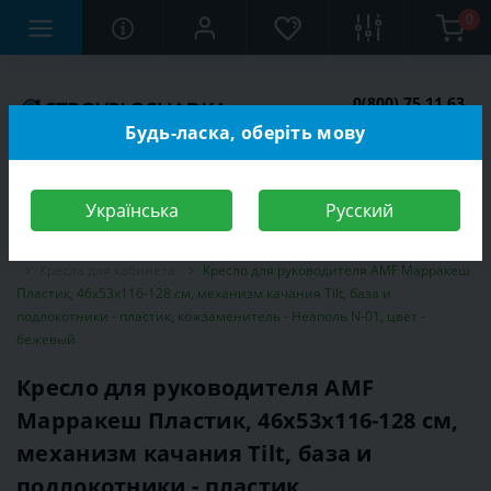
0
0(800) 75 11 63
Заказать звонок
Будь-ласка, оберіть мову
Українська
Русский
Строительный магазин
Мебель
Мебель для кабинета, офиса
Кресла для кабинета
Кресло для руководителя AMF Марракеш
Пластик, 46х53х116-128 см, механизм качания Tilt, база и
подлокотники - пластик, кожзаменитель - Неаполь N-01, цвет -
бежевый
Кресло для руководителя AMF
Марракеш Пластик, 46х53х116-128 см,
механизм качания Tilt, база и
подлокотники - пластик,